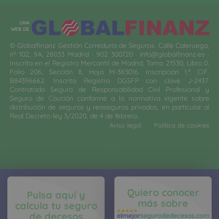
UNA
WEB DE
© Globalfinanz Gestión Correduría de Seguros. Calle Caleruega,
nº 102, 9A, 28033 Madrid · 902 300720 · info@globalfinanz.es ·
Inscrita en el Registro Mercantil de Madrid, Tomo 21530, Libro 0,
Folio 206, Sección 8, Hoja M-383016. Inscripción 1.ª. CIF.
B84396662. Inscrita Registro DGSFP con clave J-2437.
Contratado Seguro de Responsabilidad Civil Profesional y
Seguro de Caución conforme a la normativa vigente sobre
distribución de seguros y reaseguros privados, en particular al
Real Decreto-ley 3/2020, de 4 de febrero.
Aviso legal
Política de cookies
Quiero conocer
Pulsa aquí y
más sobre
calcula tu seguro
de decesos