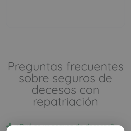
repatriación
¿Qué es un seguro de decesos?
Se trata de un tipo de seguro enfocado a cubrir los
gastos que implica un funeral, el entierro o la
incineración de un fallecido y a gestionar todos los
trámites necesarios para realizarlo.
En ningún caso los herederos, hijos o familiares reciben
dinero tras el fallecimiento del asegurado de una
póliza de decesos.
¿En qué se diferencia el seguro de