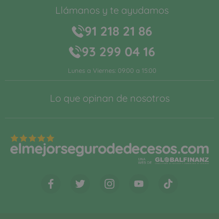
UNA
WEB DE
© Globalfinanz Gestión Correduría de Seguros. Calle Caleruega,
nº 102, 9A, 28033 Madrid · 902 300720 · info@globalfinanz.es ·
Inscrita en el Registro Mercantil de Madrid, Tomo 21530, Libro 0,
Folio 206, Sección 8, Hoja M-383016. Inscripción 1.ª. CIF.
B84396662. Inscrita Registro DGSFP con clave J-2437.
Contratado Seguro de Responsabilidad Civil Profesional y
Seguro de Caución conforme a la normativa vigente sobre
distribución de seguros y reaseguros privados, en particular al
Real Decreto-ley 3/2020, de 4 de febrero.
Aviso legal
Política de cookies